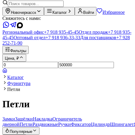
Избранное
Новочеркасск
Каталог
Войти
Свяжитесь с нами:
Региональный офис
+7 918 935-45-45
Отдел продаж
+7 918 935-
45-45
Оптовый отдел
+7 918 936-33-33
Для поставщиков
+7 928
252-71-90
Фильтры
Цена, ₽
Каталог
Фурнитура
Петли
Петли
Замки
Защёлки
Накладка
Ограничитель
дверной
Петли
Раздвижные
Ручки
Фиксатор
Цилиндр
Шпингалет
Популярные