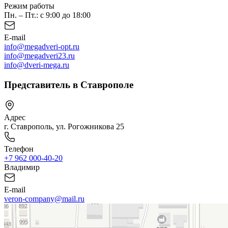
Режим работы
Пн. – Пт.: с 9:00 до 18:00
E-mail
info@megadveri-opt.ru
info@megadveri23.ru
info@dveri-mega.ru
Представитель в Ставрополе
Адрес
г. Ставрополь, ул. Рогожникова 25
Телефон
+7 962 000-40-20
Владимир
E-mail
veron-company@mail.ru