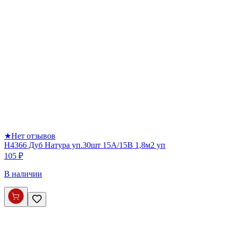
★
Нет отзывов
Н4366 Дуб Натура уп.30шт 15А/15В 1,8м2 уп
105 ₽
В наличии