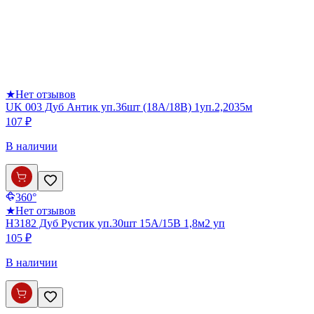
★
Нет отзывов
UK 003 Дуб Антик уп.36шт (18А/18В) 1уп.2,2035м
107 ₽
В наличии
360°
★
Нет отзывов
Н3182 Дуб Рустик уп.30шт 15А/15В 1,8м2 уп
105 ₽
В наличии