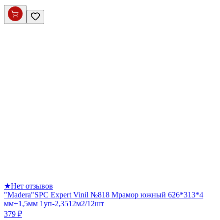
★
Нет отзывов
"Madera"SPC Expert Vinil №818 Мрамор южный 626*313*4
мм+1,5мм 1уп-2,3512м2/12шт
379 ₽