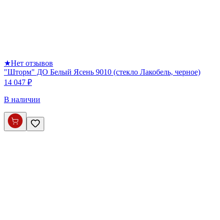
★
Нет отзывов
"Шторм" ДО Белый Ясень 9010 (стекло Лакобель, черное)
14 047 ₽
В наличии