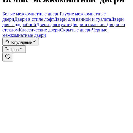
Белые межкомнатные двери
Глухие межкомнатные
двери
Двери в стиле лофт
Двери для ванной и туалета
Двери
для гардеробной
Двери для кухни
Двери из массива
Двери со
стеклом
Классические двери
Скрытые двери
Черные
межкомнатные двери
Популярные
Цена