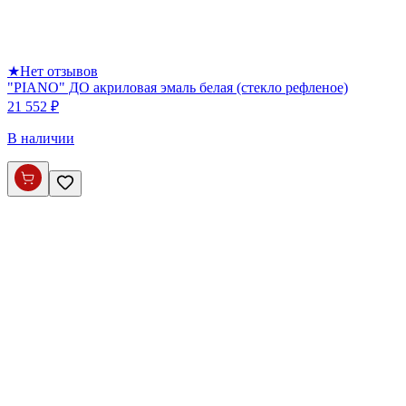
★
Нет отзывов
"PIANO" ДО акриловая эмаль белая (стекло рефленое)
21 552 ₽
В наличии