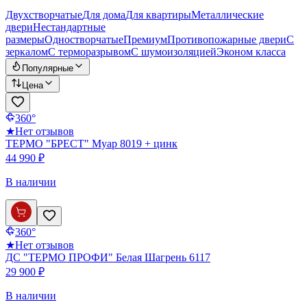
Двухстворчатые
Для дома
Для квартиры
Металлические
двери
Нестандартные
размеры
Одностворчатые
Премиум
Противопожарные двери
С
зеркалом
С терморазрывом
С шумоизоляцией
Эконом класса
Популярные
Цена
360°
★
Нет отзывов
ТЕРМО "БРЕСТ" Муар 8019 + цинк
44 990 ₽
В наличии
360°
★
Нет отзывов
ДС "ТЕРМО ПРОФИ" Белая Шагрень 6117
29 900 ₽
В наличии